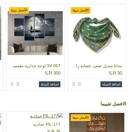
الأفضل مبيعا
الأفضل مبيعا
بندانا منديل شعر، عصابة راس مربعة بتصميم يوم التاسيس السعودي BAN 05
SV 057 لوحة جدارية مقسمة الى 4 قطع مطبوعة على خامة الكاتفاس ومشدودة على اطارات خشبية ، الحجم الكلي 150 في 100 سم موديل
S.R 300
S.R 30
اضافة للسلة
اضافة للسلة
اﻻفضل تقييما
الأفضل مبيعا
PIL-177 خدادية
S.R 25