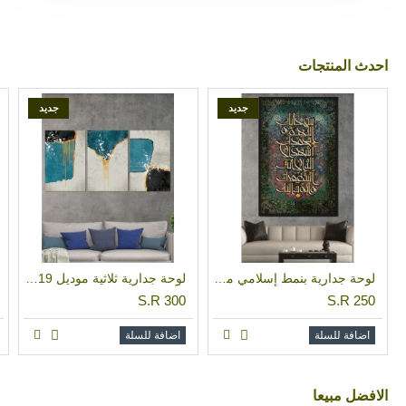
احدث المنتجات
جديد
جديد
لوحة جدارية بنمط إسلامي مطبوعة على خامة قماش المخمل ومبطنة بطبقة اسفنجية موديل FAD 001
لوحة جدارية ثلاثية موديل TG 019
S.R 300
S.R 250
اضافة للسلة
اضافة للسلة
اﻻفضل مبيعا