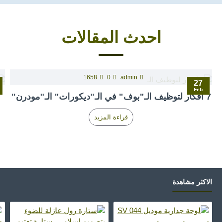
احدث المقاﻻت
1658
0
admin
27
Feb
7 أفكار لتوظيف الـ"بوف" في الـ"ديكورات" الـ"مودرن"
قراءة المزيد
اﻻكثر مشاهدة